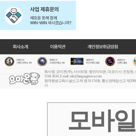
회사명: 요미몬(주), 사이트명: 랭귀지타운, 대표이사: 진정한,
1544-3634, E-mail:
edu@languagetown.com
원격평생교육시설신고 제 원격-154호
, 통신판매업신고 제2006-
사
모바일