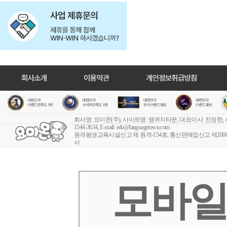
회사명: 요미몬(주), 사이트명: 랭귀지타운, 대표이사: 진정한,
1544-3634, E-mail:
edu@languagetown.com
원격평생교육시설신고 제 원격-154호
, 통신판매업신고 제2006-
사
모바일