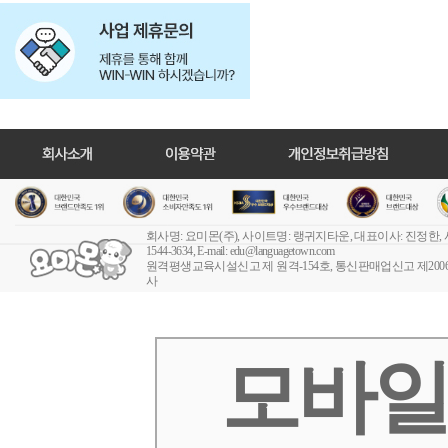
회사명: 요미몬(주), 사이트명: 랭귀지타운, 대표이사: 진정한,
1544-3634, E-mail:
edu@languagetown.com
원격평생교육시설신고 제 원격-154호
, 통신판매업신고 제2006-
사
모바일