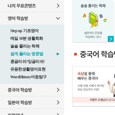
Step up 기초영어
매일 10분 생활회화
술술 풀리는 독해
쉽게 풀리는 영문법
▶
콩글리쉬?잉글리쉬!
유용한생활영어표현
WordHistory어원탐구