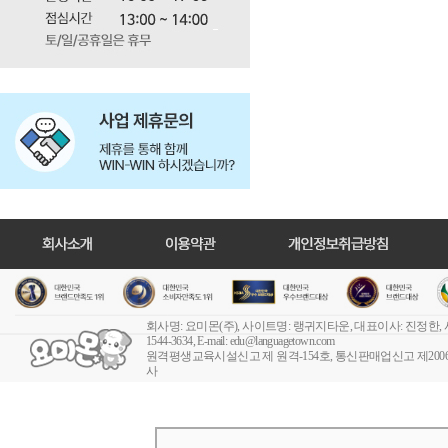
회사명: 요미몬(주), 사이트명: 랭귀지타운, 대표이사: 진정한,
1544-3634, E-mail:
edu@languagetown.com
원격평생교육시설신고 제 원격-154호
, 통신판매업신고 제2006-
사