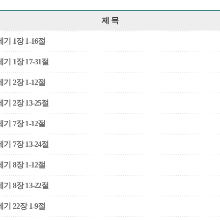
제 목
기 1장 1-16절
기 1장 17-31절
기 2장 1-12절
기 2장 13-25절
기 7장 1-12절
기 7장 13-24절
기 8장 1-12절
기 8장 13-22절
기 22장 1-9절