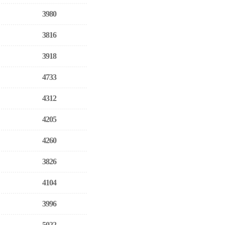
3980
3816
3918
4733
4312
4205
4260
3826
4104
3996
5022