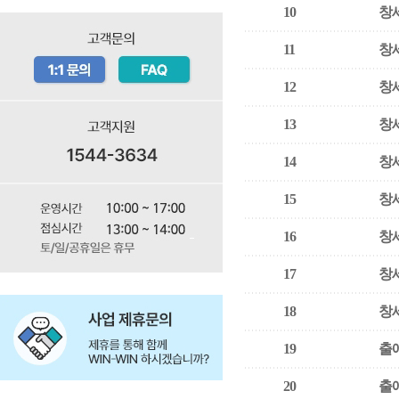
10
창세
11
창세
12
창세
13
창세
14
창세
15
창세
16
창세
17
창세
18
창세
19
출애
20
출애