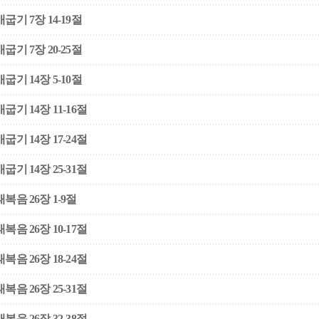
굽기 7장 14-19절
굽기 7장 20-25절
굽기 14장 5-10절
굽기 14장 11-16절
굽기 14장 17-24절
굽기 14장 25-31절
복음 26장 1-9절
복음 26장 10-17절
복음 26장 18-24절
복음 26장 25-31절
복음 26장 32-38절