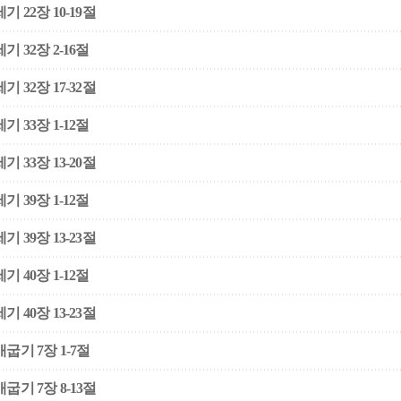
기 22장 10-19절
기 32장 2-16절
기 32장 17-32절
기 33장 1-12절
기 33장 13-20절
기 39장 1-12절
기 39장 13-23절
기 40장 1-12절
기 40장 13-23절
굽기 7장 1-7절
굽기 7장 8-13절