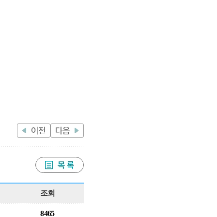
조회
8465