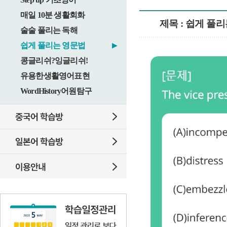
매일 10분 생활회화
제목 : 쉽게 풀리
술술 풀리는 독해
쉽게 풀리는 영문법
▶
콩글리쉬?잉글리쉬!
유용한생활영어표현
WordHistory어원탐구