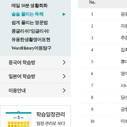
No.
매일 10분 생활회화
술술 풀리는 독해
1
공
▶
쉽게 풀리는 영문법
2
자
콩글리쉬?잉글리쉬!
3
추
유용한생활영어표현
WordHistory어원탐구
4
집
5
휴
6
영
7
사
8
당
9
공
10
마