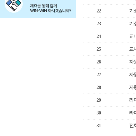
22
기
23
기
24
교
25
교
26
자
27
자
28
자
29
라
30
라
31
전