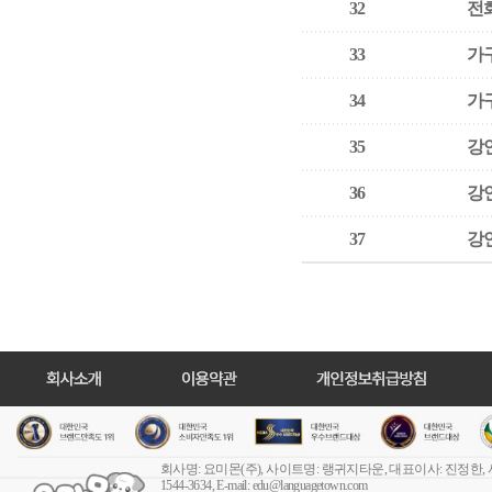
32
전
33
가
34
가
35
강
36
강
37
강
회사명: 요미몬(주), 사이트명: 랭귀지타운, 대표이사: 진정한,
1544-3634, E-mail:
edu@languagetown.com