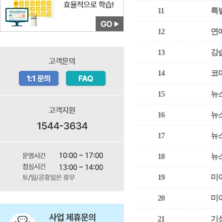
11
특
12
연
13
강
14
코
15
뉴
16
뉴
17
뉴
18
뉴
19
미
20
미
21
기