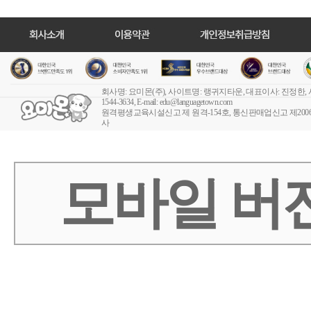
회사명: 요미몬(주), 사이트명: 랭귀지타운, 대표이사: 진정한,
1544-3634, E-mail:
edu@languagetown.com
원격평생교육시설신고 제 원격-154호
, 통신판매업신고 제2006-
사
모바일 버