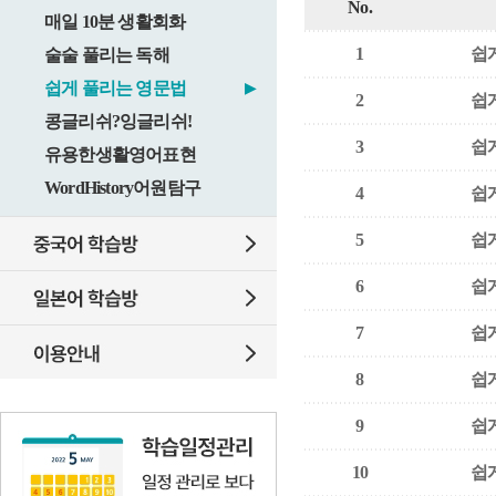
No.
매일 10분 생활회화
1
쉽게
술술 풀리는 독해
쉽게 풀리는 영문법
▶
2
쉽게
콩글리쉬?잉글리쉬!
3
쉽게
유용한생활영어표현
WordHistory어원탐구
4
쉽게
5
쉽게
6
쉽게
7
쉽게
8
쉽게
9
쉽게
10
쉽게